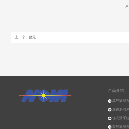
来
上一个：暂无
产品介绍
单线润滑
递进润滑
链润滑系
双线润滑