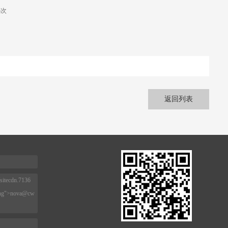
5
次
返回列表
sitecdn.7136
ng">
nova@cw