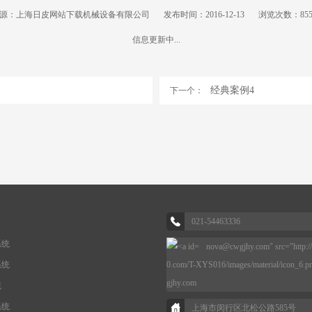
源：上海日皮网站下载机械设备有限公司
发布时间：2016-12-13
浏览次数：85
信息更新中...
经典案例4
下一个：
021-54463336
系统
nova@cwgjhy.com" src="http://
系统
0.com/T-XYS016/images/material/icon_6.p
gjhy.com
统
系统
上海市闵行区北松公路585号